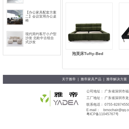
【办公家具配套方案
二】会议室用办公桌
椅
现代简约客厅小户型
沙发 北欧中古组合
式沙发
泡芙床Tufty-Bed
关于雅帝
|
雅帝家具产品
|
雅帝解决方案
公司地址： 广东省深圳市福田
工厂地址： 广东省深圳市
联系电话： 0755-82874550
E-mail：
brnochair@qq.
粤ICP备11045767号