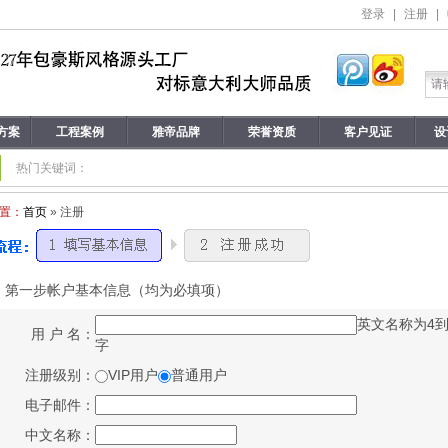
登录
|
注册
|
方案
工程案例
雅帝品牌
荣誉资质
客户见证
设
热门关键词：
置：
首页
» 注册
：第一步帐户基本信息（均为必填项）
英文名称为4到
用 户 名：
字
注册级别：
VIP用户
普通用户
电子邮件：
中文名称：