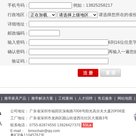
手机号码：
例如：13825258217
行政地区：
请选择您所在的省
详细地址：
邮政编码：
输入密码：
6到16位任意
确认密码：
再输入一遍您
验证码：
|
雅帝家具产品
|
雅帝解决方案
|
工程案例
|
人才招聘
|
售后服务
|
网站地图
|
公司地址： 广东省深圳市福田区深南路7008号阳光高尔夫大厦20F08室
工厂地址： 广东省深圳市龙岗区园山街道西坑社区大屋路3号
联系电话： 0755-82874550 13928427370
51La
E-mail：
brnochair@qq.com
粤ICP备11045767号